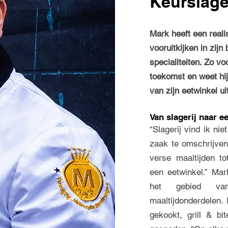
Keurslage
Mark heeft een real
vooruitkijken in zijn
specialiteiten. Zo vo
toekomst en weet hij
van zijn eetwinkel u
Van slagerij naar e
“Slagerij vind ik n
zaak te omschrijven
verse maaltijden to
een eetwinkel.” Mar
het gebied van
maaltijdonderdelen. 
gekookt, grill & bi