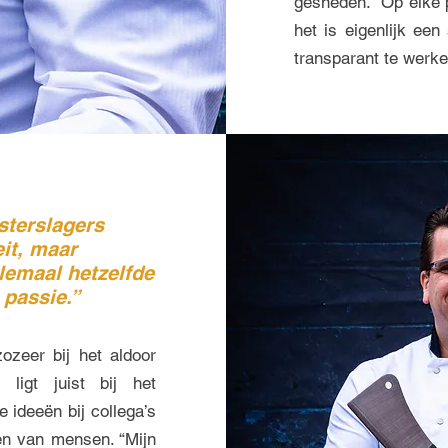
gesneden. “Op elke 
het is eigenlijk een
transparant te werke
sterslagers
eit, maar
llemaal hetzelfde
passie.”
ozeer bij het aldoor
ligt juist bij het
ideeën bij collega’s
en van mensen. “Mijn