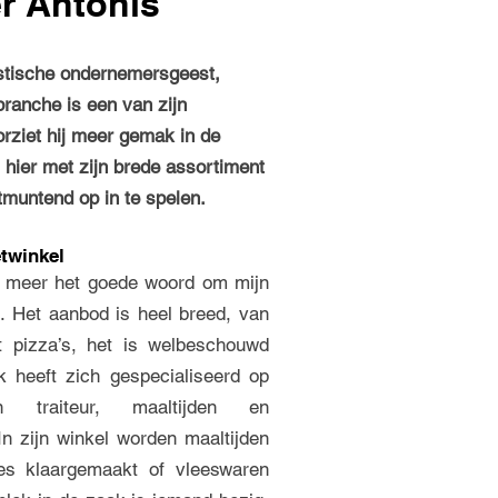
r Antonis
istische ondernemersgeest,
 branche is een van zijn
orziet hij meer gemak in de
 hier met zijn brede assortiment
itmuntend op in te spelen.
etwinkel
iet meer het goede woord om mijn
. Het aanbod is heel breed, van
t pizza’s, het is welbeschouwd
k heeft zich gespecialiseerd op
 traiteur, maaltijden en
In zijn winkel worden maaltijden
tes klaargemaakt of vleeswaren