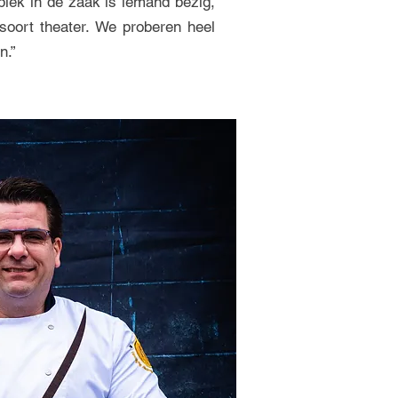
plek in de zaak is iemand bezig,
 soort theater. We proberen heel
n.”