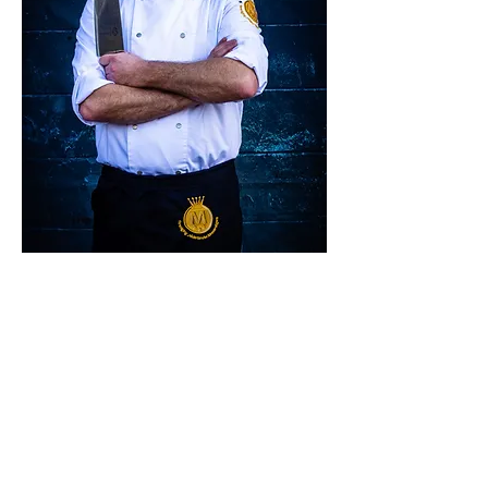
Out of home
Willem is ervan overtuigd dat vlees altijd een
onderdeel zal blijven van het eetpatroon, maar
dat het enorm aan het veranderen is. “Het
volume verschuift naar out of home, er gaat
veel buiten de deur gegeten worden en als
slager moet je je daarom specialiseren.” Met zijn
Foodbar concept speelt Willem daar al goed op
in en beweegt hij richting de gemak momenten.